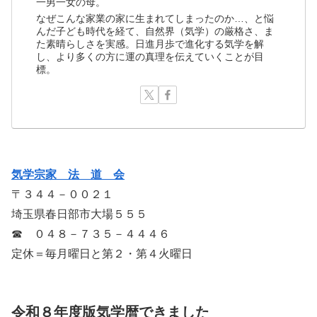
一男一女の母。
なぜこんな家業の家に生まれてしまったのか…、と悩
んだ子ども時代を経て、自然界（気学）の厳格さ、ま
た素晴らしさを実感。日進月歩で進化する気学を解
し、より多くの方に運の真理を伝えていくことが目
標。
気学宗家 法 道 会
〒３４４－００２１
埼玉県春日部市大場５５５
☎ ０４８－７３５－４４４６
定休＝毎月曜日と第２・第４火曜日
令和８年度版気学暦できました