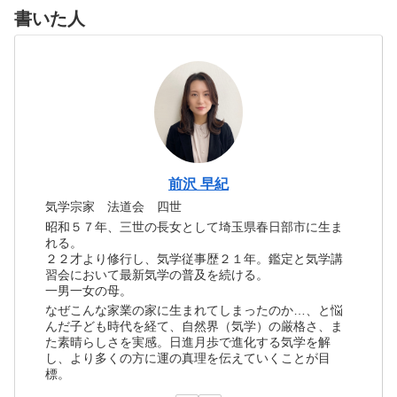
書いた人
前沢 早紀
気学宗家 法道会 四世
昭和５７年、三世の長女として埼玉県春日部市に生ま
れる。
２２才より修行し、気学従事歴２１年。鑑定と気学講
習会において最新気学の普及を続ける。
一男一女の母。
なぜこんな家業の家に生まれてしまったのか…、と悩
んだ子ども時代を経て、自然界（気学）の厳格さ、ま
た素晴らしさを実感。日進月歩で進化する気学を解
し、より多くの方に運の真理を伝えていくことが目
標。