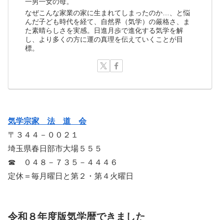
一男一女の母。
なぜこんな家業の家に生まれてしまったのか…、と悩
んだ子ども時代を経て、自然界（気学）の厳格さ、ま
た素晴らしさを実感。日進月歩で進化する気学を解
し、より多くの方に運の真理を伝えていくことが目
標。
気学宗家 法 道 会
〒３４４－００２１
埼玉県春日部市大場５５５
☎ ０４８－７３５－４４４６
定休＝毎月曜日と第２・第４火曜日
令和８年度版気学暦できました