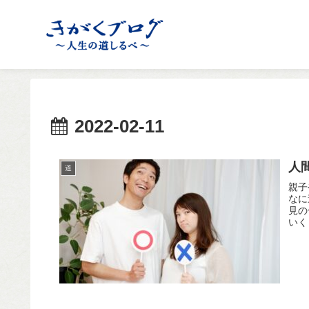
2022-02-11
人
道
親子
なに
見の
いく