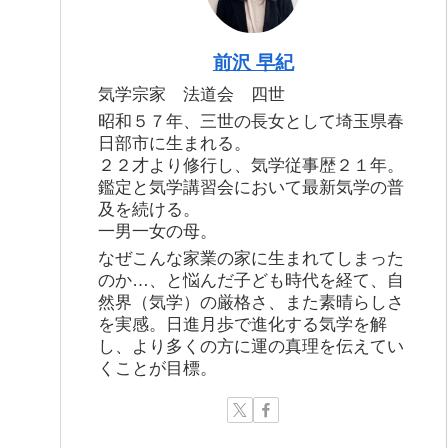
前沢 早紀
気学宗家 法道会 四世
昭和５７年、三世の長女として埼玉県春
日部市に生まれる。
２２才より修行し、気学従事歴２１年。
鑑定と気学講習会において最新気学の普
及を続ける。
一男一女の母。
なぜこんな家業の家に生まれてしまった
のか…、と悩んだ子ども時代を経て、自
然界（気学）の厳格さ、また素晴らしさ
を実感。日進月歩で進化する気学を解
し、より多くの方に運の真理を伝えてい
くことが目標。