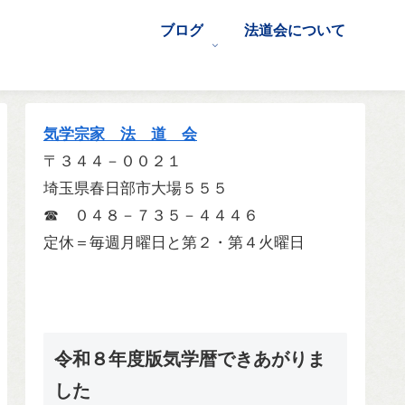
ブログ
法道会について
気学宗家 法 道 会
〒３４４－００２１
埼玉県春日部市大場５５５
☎ ０４８－７３５－４４４６
定休＝毎週月曜日と第２・第４火曜日
令和８年度版気学暦できあがりま
した