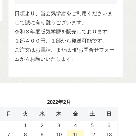
日頃より、当会気学暦をご利用くださいま
して誠に有り難うございます。
令和８年度版気学暦を販売しております。
１部４００円、１部から発送可能です。
ご注文はお電話、またはHPお問合せフォー
ムからお願いいたします。
2022年2月
月
火
水
木
金
土
日
1
2
3
4
5
6
7
8
9
10
11
12
13