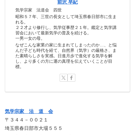
前沢 早紀
気学宗家 法道会 四世
昭和５７年、三世の長女として埼玉県春日部市に生ま
れる。
２２才より修行し、気学従事歴２１年。鑑定と気学講
習会において最新気学の普及を続ける。
一男一女の母。
なぜこんな家業の家に生まれてしまったのか…、と悩
んだ子ども時代を経て、自然界（気学）の厳格さ、ま
た素晴らしさを実感。日進月歩で進化する気学を解
し、より多くの方に運の真理を伝えていくことが目
標。
気学宗家 法 道 会
〒３４４－００２１
埼玉県春日部市大場５５５