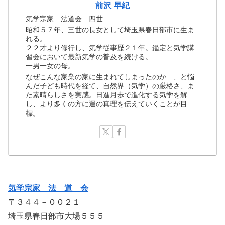
前沢 早紀
気学宗家 法道会 四世
昭和５７年、三世の長女として埼玉県春日部市に生ま
れる。
２２才より修行し、気学従事歴２１年。鑑定と気学講
習会において最新気学の普及を続ける。
一男一女の母。
なぜこんな家業の家に生まれてしまったのか…、と悩
んだ子ども時代を経て、自然界（気学）の厳格さ、ま
た素晴らしさを実感。日進月歩で進化する気学を解
し、より多くの方に運の真理を伝えていくことが目
標。
気学宗家 法 道 会
〒３４４－００２１
埼玉県春日部市大場５５５