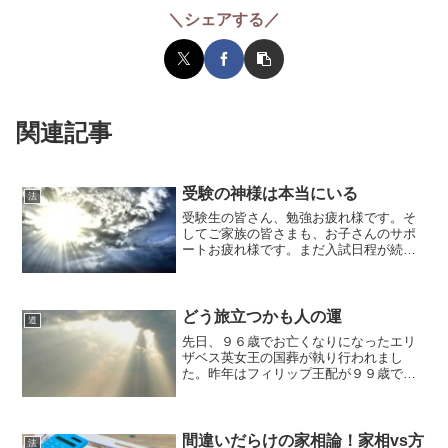
＼シェアする／
関連記事
受験の神様は本当にいる
法
受験生の皆さん、勉強お疲れ様です。そ
してご家族の皆さまも、お子さんのサポ
ートお疲れ様です。まだ入試日程が続く
方も多いでしょうから、最後まで体調に
気をつけて頑張っていただきたいと思い
ます。うちも娘が昨年中に大学受験を終
えまして…結果が出るまで...
どう旅立つかも人の運
道
先日、９６歳でお亡くなりになったエリ
ザベス英女王の国葬が執り行われまし
た。昨年はフィリップ王配が９９歳でお
亡くなりになったのですから、お二人と
も大変な長命でいらっしゃいました。昨
今は人生９０年とも言われるほど寿命が
延びています。私が子どもの...
間違いだらけの家相論！家相vs方
法