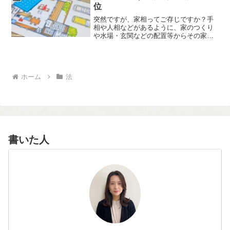
位
突然ですが、家相ってご存じですか？手
相や人相などがあるように、家のつくり
や水場・玄関などの配置等からその家の
善し悪しを判断することを家相といいま
す。気学において、方位や時期の選定と
ともに家相は昔から暮らしに取り入れら
れてきた開運技法の一つで...
ホーム
法
書いた人